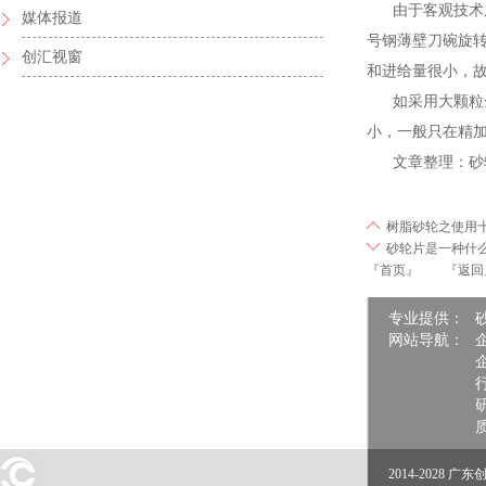
由于客观技术原因
媒体报道
号钢薄壁刀碗旋
创汇视窗
和进给量很小，
如采用大颗粒金
小，一般只在精
文章整理：砂轮 http:/
树脂砂轮之使用
砂轮片是一种什
『首页』
『返回
专业提供：
网站导航：
2014-2028