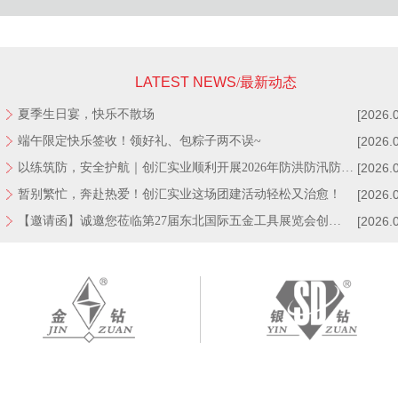
LATEST NEWS
/最新动态
夏季生日宴，快乐不散场
[2026.
端午限定快乐签收！领好礼、包粽子两不误~
[2026.
以练筑防，安全护航｜创汇实业顺利开展2026年防洪防汛防…
[2026.
暂别繁忙，奔赴热爱！创汇实业这场团建活动轻松又治愈！
[2026.
【邀请函】诚邀您莅临第27届东北国际五金工具展览会创…
[2026.