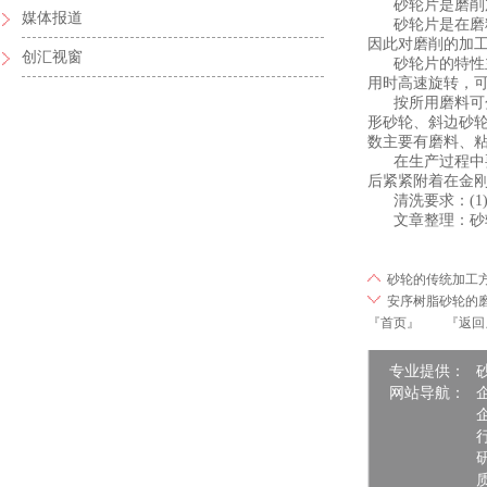
砂轮片是磨削加
媒体报道
砂轮片是在磨料
因此对磨削的加
创汇视窗
砂轮片的特性主
用时高速旋转，
按所用磨料可分
形砂轮、斜边砂
数主要有磨料、
在生产过程中要
后紧紧附着在金
清洗要求：(1)
文章整理：砂轮 http:/
砂轮的传统加工
安序树脂砂轮的
『首页』
『返回
专业提供：
网站导航：