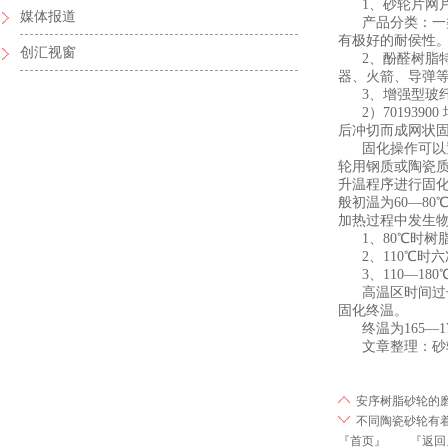
1、砂轮片网片
媒体报道
产品分类：一类
有极好的耐侯性
创汇视窗
2、酚醛树脂特性
器、火箭、导弹
3、增强型玻纤特
2）701939
后冲切而成网状固片
固化操作可以置
轮用钢质或陶瓷
升温程序进行固
般初温为60—80
加热过程中发生
1、80℃时树
2、110℃时
3、110—18
高温区时间过长
固化终温。
终温为165—17
文章整理：砂轮 http:/
安序树脂砂轮的
不同陶瓷砂轮有
『首页』
『返回