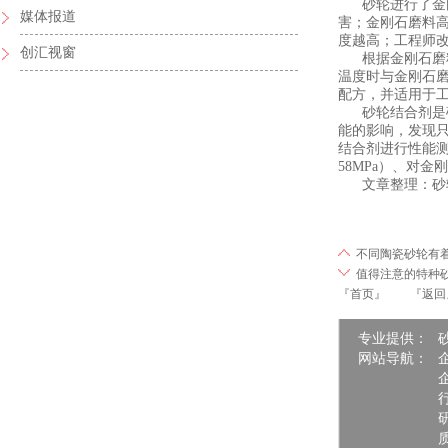
砂轮进行了金刚
媒体报道
害；金刚石磨料
度越高；工程师改
创汇视窗
根据金刚石磨料
温度时与金刚石
配方，并适用于
砂轮结合剂是砂
能的影响，发现
结合剂进行性能测试
58MPa）、对
文章整理：砂轮 http:/
不同陶瓷砂轮有
值得注意的特种
『首页』
『返回
专业提供：
网站导航：