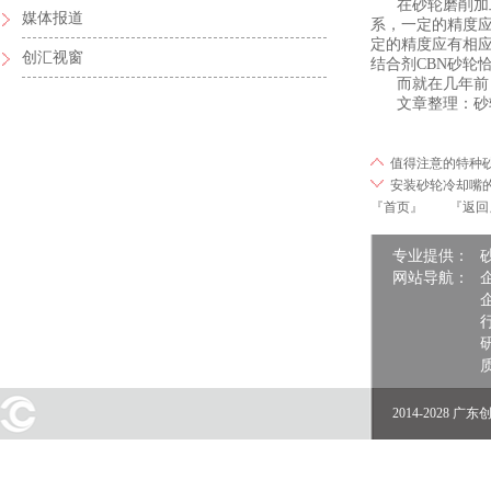
在砂轮磨削加工
媒体报道
系，一定的精度
定的精度应有相
创汇视窗
结合剂CBN砂
而就在几年前，
文章整理：砂轮 http:/
值得注意的特种
安装砂轮冷却嘴
『首页』
『返回
专业提供：
网站导航：
2014-2028